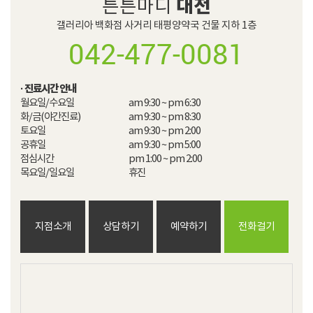
대전
튼튼마디
갤러리아 백화점 사거리 태평양약국 건물 지하 1층
042-477-0081
· 진료시간 안내
월요일/수요일

am 9:30 ~ pm 6:30

화/금(야간진료)

am 9:30 ~ pm 8:30

토요일

am 9:30 ~ pm 2:00

공휴일

am 9:30 ~ pm 5:00

점심시간

pm 1:00 ~ pm 2:00​

목요일/일요일
휴진
지점소개
상담하기
예약하기
전화걸기