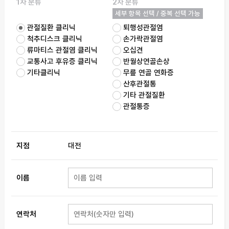
1차 분류
2차 분류
세부 항목 선택 / 중복 선택 가능
관절질환 클리닉
퇴행성관절염
척추디스크 클리닉
손가락관절염
류마티스 관절염 클리닉
오십견
교통사고 후유증 클리닉
반월상연골손상
기타클리닉
무릎 연골 연화증
산후관절통
기타 관절질환
관절통증
지점
대전
이름
연락처