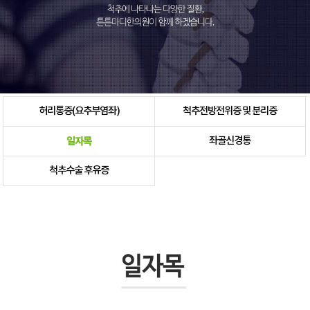
허리통증(요추부염좌)
척추전방전위증 및 분리증
일자목
좌골신경통
척추수술 후유증