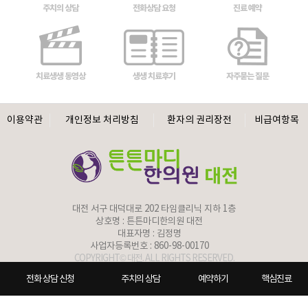
주치의 상담
전화상담 요청
진료 예약
치료생생 동영상
생생 치료후기
자주묻는 질문
이용약관
개인정보 처리방침
환자의 권리장전
비급여항목
대전 서구 대덕대로 202 타임클리닉 지하 1층
상호명 :
튼튼마디한의원 대전
대표자명 : 김정명
사업자등록번호 : 860-98-00170
COPYRIGHT© 대전. ALL RIGHTS RESERVED.
병원홈페이지제작
전화 상담 신청
주치의 상담
예약하기
핵심진료