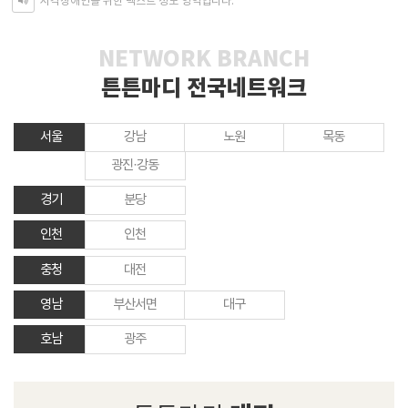
시각장애인을 위한 텍스트 정보 영역입니다.
NETWORK BRANCH
튼튼마디 전국네트워크
서울
강남
노원
목동
광진·강동
경기
분당
인천
인천
충청
대전
영남
부산서면
대구
호남
광주