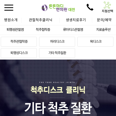
지점선택
병원소개
관절척추클리닉
생생치료후기
문의/예약
퇴행성관절염
척추협착증
류마티스관절염
치료솔루션
척추관협착증
허리디스크
목디스크
퇴행성디스크
기타 척추질환