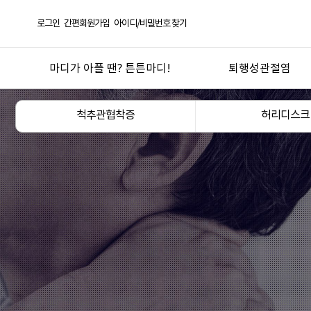
로그인
간편회원가입
아이디/비밀번호 찾기
마디가 아플 땐? 튼튼마디!
퇴행성관절염
선택! 튼튼마디
퇴행성관절염
척추관협착증
허리디스크
한방의 과학화 실현
오십견
튼튼마디 연혁
반월상연골손상
좋은약재 안심탕전
무릎연골연화증
언론 보도 및 칼럼
산후관절통
튼튼마디 TV
기타 관절질환
도서
관절건강생활
진료절차
지점안내