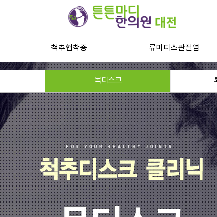
척추협착증
류마티스관절염
척추관협착증
류마티스관절염과 자가진단
목디스크
허리디스크
류마티스관절염 한방치료
목디스크
퇴행성디스크
기타 척추질환