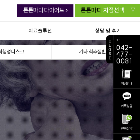
튼튼마디
지점선택
튼튼마디 다이어트
치료솔루션
상담 및 후기
TEL.
C
L
042-
연골한약 백절탕
치료생생 동영상
O
퇴행성디스크
기타 척추질환
477-
S
E
초음파유도하약침
생생치료 후기
0081
추나요법
자주묻는 질문
첩약 건강보험
주치의 상담실
지점안내
교통사고 후유증
전화상담 요청
진료 예약
카톡상담
비대면 진료
의료진소개
공지사항
전화상담